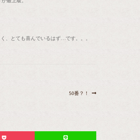
トが最上級。
しく、とても喜んでいるはず…です。。。
次
50番？！
の
投
稿: