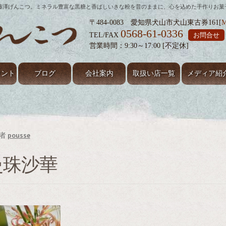
の藤澤げんこつ。ミネラル豊富な黒糖と香ばしいきな粉を昔のままに、心を込めた手作りお菓
〒484-0083 愛知県犬山市犬山東古券161[
0568-61-0336
TEL/FAX
お問合せ
営業時間：9:30～17:00 [不定休]
ウント
ブログ
会社案内
取扱い店一覧
メディア紹
ップページ
プライバシーポリシー
ブログ
マイアカウント
特定商取引に関する表記
藤澤げんこつのこだわり
者
pousse
曼珠沙華