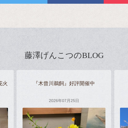
ゲ
ー
シ
ョ
ン
藤澤げんこつのBLOG
花火
『木曾川鵜飼』好評開催中
2026年07月25日