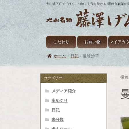
ナ
コ
犬山城下町で「げんこつ飴」を作り続ける 明治8年創業
ビ
ン
ゲ
テ
ー
ン
シ
ツ
ョ
へ
こだわり
お買い物
マイアカ
ン
ス
へ
キ
ホーム
日記
曼珠沙華
ホーム
お買い物
お買い物カゴ
カート
ト
ス
ッ
キ
プ
メンバー
会社案内
取扱い店一覧
支払い
ッ
投稿
カテゴリー
プ
メディア紹介
串めぐり
日記
未分類