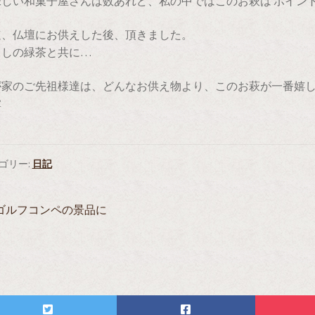
味しい和菓子屋さんは数あれど、私の中ではこのお萩は ボイン
速、仏壇にお供えした後、頂きました。
出しの緑茶と共に…
が家のご先祖様達は、どんなお供え物より、このお萩が一番嬉
掌
ゴリー:
日記
投
前
ゴルフコンペの景品に
の
稿
投
ナ
稿:
ビ