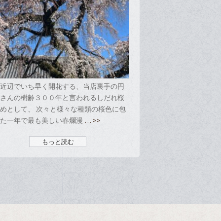
の近辺でいち早く開花する、当店裏手の円
寺さんの樹齢３００年と言われるしだれ桜
めとして、 次々と様々な種類の桜色に包
れた一年で最も美しい春爛漫
… >>
もっと読む