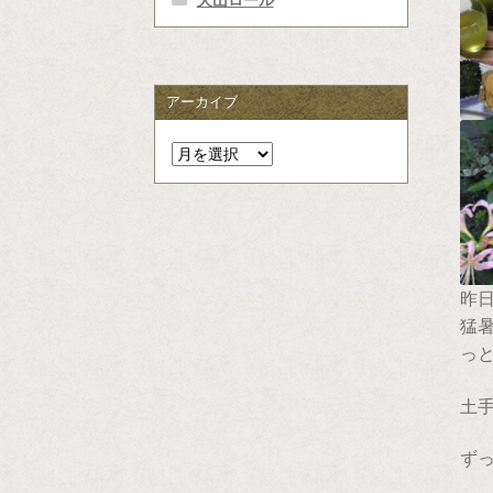
犬山ロール
アーカイブ
ア
ー
カ
イ
ブ
昨
猛
っ
土
ず