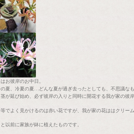
日はお彼岸のお中日。
暑の夏、冷夏の夏…どんな夏が過ぎ去ったとしても、不思議な
と茎が延び始め、必ず彼岸の入りと同時に開花する我が家の彼
手等でよく見かけるのは赤い花ですが、我が家の花ははクリー
っと以前に家族が鉢に植えたものです。