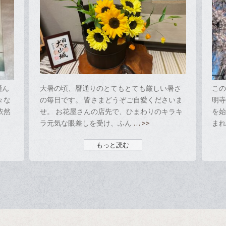
謹ん
大暑の頃、暦通りのとてもとても厳しい暑さ
こ
々な
の毎日です。 皆さまどうぞご自愛くださいま
明
依然
せ。 お花屋さんの店先で、ひまわりのキラキ
を始
ラ元気な眼差しを受け、ふん
… >>
ま
もっと読む