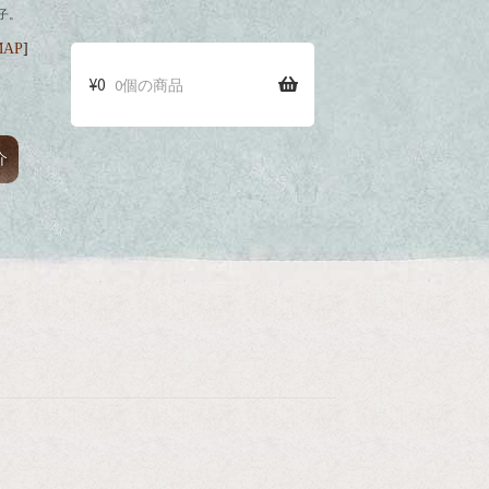
子。
MAP
]
¥
0
犬山名物 藤
0個の商品
介