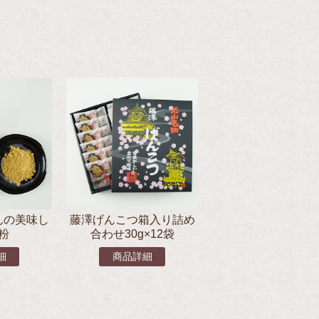
んの美味し
藤澤げんこつ箱入り詰め
粉
合わせ30g×12袋
細
商品詳細