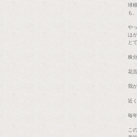
球
も
や
はが
と
株
花
我
近
毎
こ