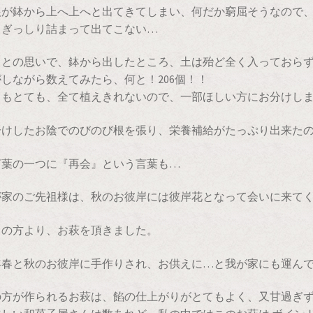
根が鉢から上へ上へと出てきてしまい、何だか窮屈そうなので
、ぎっしり詰まって出てこない…
っとの思いで、鉢から出したところ、土は殆ど全く入っておら
しながら数えてみたら、何と！206個！！
てもとても、全て植えきれないので、一部ほしい方にお分けし
分けしたお陰でのびのび根を張り、栄養補給がたっぷり出来た
言葉の一つに『再会』という言葉も…
が家のご先祖様は、秋のお彼岸には彼岸花となって会いに来て
くの方より、お萩を頂きました。
年春と秋のお彼岸に手作りされ、お供えに…と我が家にも運ん
の方が作られるお萩は、餡の仕上がりがとてもよく、又甘過ぎ