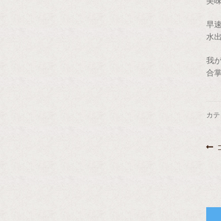
美
早
水
我
合
カテ