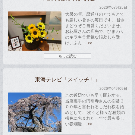
2026年07月25日
大暑の頃、暦通りのとてもとて
も厳しい暑さの毎日です。 皆さ
まどうぞご自愛くださいませ。
お花屋さんの店先で、ひまわり
のキラキラ元気な眼差しを受
け、ふん
… >>
もっと読む
東海テレビ「スイッチ！」
2026年04月09日
この近辺でいち早く開花する、
当店裏手の円明寺さんの樹齢３
００年と言われるしだれ桜を始
めとして、 次々と様々な種類の
桜色に包まれた一年で最も美し
い春爛漫
… >>