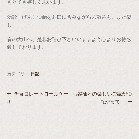
もとても嬉しく思います。
勿論、げんこつ飴をお口に含みながらの散策も、また楽
し…
春の犬山へ、是非お運び下さいいますよう心よりお待ち
致しております。
カテゴリー:
日記
投
前
次
チョコレートロールケー
お客様との楽しいご縁がつ
の
の
キ
ながって…
稿
投
投
ナ
稿:
稿:
ビ