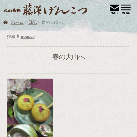
ナ
コ
犬
ビ
ン
ゲ
テ
ホーム
日記
春の犬山へ
ホーム
ー
ン
シ
ツ
お買い物
投稿者
pousse
ョ
へ
お買い物カゴ
ン
ス
春の犬山へ
へ
キ
カート
ス
ッ
キ
プ
トップページ
ッ
プ
プライバシーポリシー
ブログ
マイアカウント
メンバー