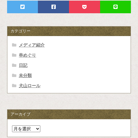
ゲ
ー
シ
カテゴリー
ョ
メディア紹介
ン
串めぐり
日記
未分類
犬山ロール
アーカイブ
ア
ー