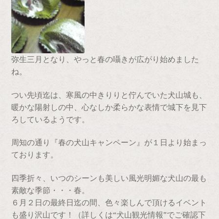
会社案内
取扱い店一覧
支払い
弥生三月となり、やっと春の囁きが広がり始めました
ね。
特定商取引に関する表記
つい先頃迄は、寒風の中きりりと佇んでいた犬山城も、
藤澤げんこつのこだわり
暖かな陽射しの中、心なしか柔らかな表情で城下を見下
ろしているようです。
周知の通り『春の犬山キャンペーン』が１日より始まっ
ております。
四季折々、いつのシーンも美しい風光明媚な犬山の最も
素敵な季節・・・春。
６月２日の最終日迄の間、色々楽しんで頂けるイベント
も盛り沢山です！（詳しくは“犬山観光情報”でご確認下