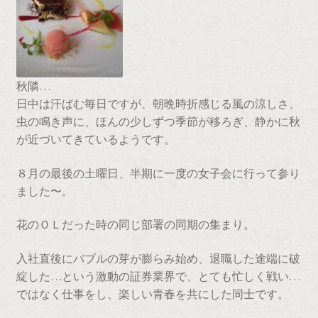
会社案内
取扱い店一覧
支払い
秋隣…
日中は汗ばむ毎日ですが、朝晩時折感じる風の涼しさ、
特定商取引に関する表記
虫の鳴き声に、ほんの少しずつ季節が移ろぎ、静かに秋
が近づいてきているようです。
藤澤げんこつのこだわり
８月の最後の土曜日、半期に一度の女子会に行って参り
ました〜。
花のＯＬだった時の同じ部署の同期の集まり。
入社直後にバブルの芽が膨らみ始め、退職した途端に破
綻した…という激動の証券業界で、とても忙しく戦い…
ではなく仕事をし、楽しい青春を共にした同士です。