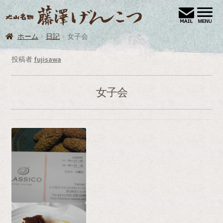
ナ
コ
犬
ビ
ン
ゲ
テ
ホーム
日記
女子会
ホーム
ー
ン
シ
ツ
お買い物
投稿者
fujisawa
ョ
へ
お買い物カゴ
ン
ス
女子会
へ
キ
カート
ス
ッ
キ
プ
トップページ
ッ
プ
プライバシーポリシー
ブログ
マイアカウント
メンバー