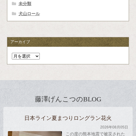
未分類
犬山ロール
アーカイブ
ア
ー
カ
イ
ブ
藤澤げんこつのBLOG
日本ライン夏まつりロングラン花火
2026年08月05日
この度の熊本地震で被災された