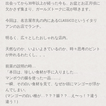
出会ってから30年以上が経った今も、お盆とお正月頃に
欠かさず集まり、ガールズトークに花が咲きます。
今回は、名古屋市丸の内にあるCLASSICOというイタリ
アンのお店でランチ。
明るく、広々としたおしゃれな店内。
天然なのか、いよいよきているのか、時々思考のピント
が外れるわたくし。。。
前菜の説明の時…
「本日は、珍しい食材が手に入りました…
マンボウの腸を使った一品……」
一瞬、その白い食材を見て、なぜか頭にマンゴーが浮か
んでしまい、
(マンゴーの白い種が…？？？腸？？…え〜っ！？違う
違う！)