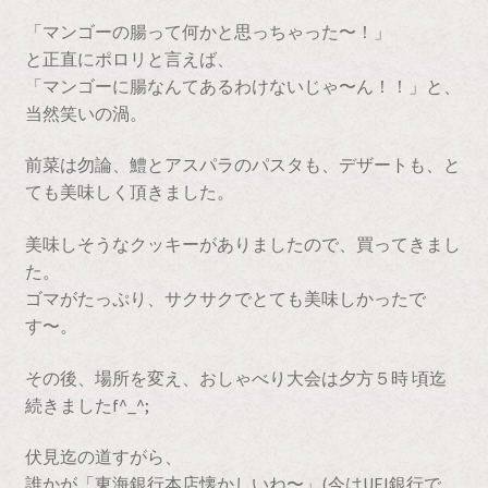
「マンゴーの腸って何かと思っちゃった〜！」
と正直にポロリと言えば、
「マンゴーに腸なんてあるわけないじゃ〜ん！！」と、
当然笑いの渦。
前菜は勿論、鱧とアスパラのパスタも、デザートも、と
ても美味しく頂きました。
美味しそうなクッキーがありましたので、買ってきまし
た。
ゴマがたっぷり、サクサクでとても美味しかったで
す〜。
その後、場所を変え、おしゃべり大会は夕方５時 頃迄
続きましたf^_^;
伏見迄の道すがら、
誰かが「東海銀行本店懐かしいね〜」(今はUFJ銀行で