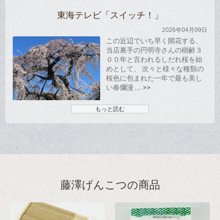
東海テレビ「スイッチ！」
2026年04月09日
この近辺でいち早く開花する、
当店裏手の円明寺さんの樹齢３
００年と言われるしだれ桜を始
めとして、 次々と様々な種類の
桜色に包まれた一年で最も美し
い春爛漫
… >>
もっと読む
藤澤げんこつの商品