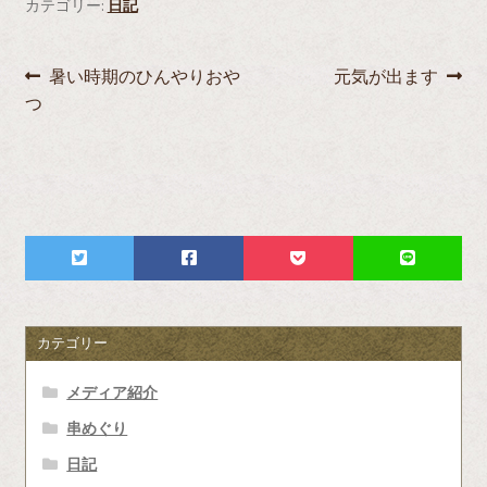
カテゴリー:
日記
投
前
次
暑い時期のひんやりおや
元気が出ます
の
の
つ
稿
投
投
ナ
稿:
稿:
ビ
ゲ
ー
シ
カテゴリー
ョ
メディア紹介
ン
串めぐり
日記