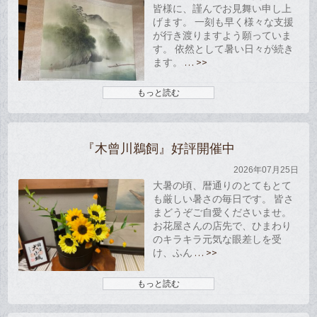
皆様に、謹んでお見舞い申し上
げます。 一刻も早く様々な支援
が行き渡りますよう願っていま
す。 依然として暑い日々が続き
ます。
… >>
もっと読む
『木曾川鵜飼』好評開催中
2026年07月25日
大暑の頃、暦通りのとてもとて
も厳しい暑さの毎日です。 皆さ
まどうぞご自愛くださいませ。
お花屋さんの店先で、ひまわり
のキラキラ元気な眼差しを受
け、ふん
… >>
もっと読む