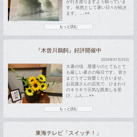
が行き渡りますよう願っていま
す。 依然として暑い日々が続き
ます。
… >>
もっと読む
『木曾川鵜飼』好評開催中
2026年07月25日
大暑の頃、暦通りのとてもとて
も厳しい暑さの毎日です。 皆さ
まどうぞご自愛くださいませ。
お花屋さんの店先で、ひまわり
のキラキラ元気な眼差しを受
け、ふん
… >>
もっと読む
東海テレビ「スイッチ！」