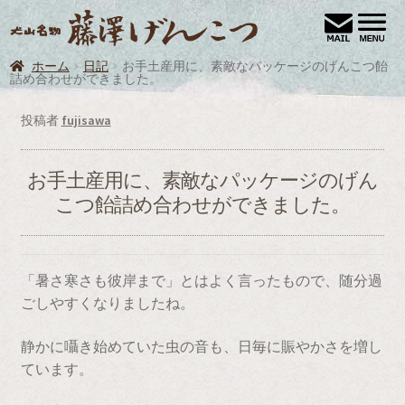
ナ
コ
犬
ビ
ン
ゲ
テ
ホーム
日記
お手土産用に、素敵なパッケージのげんこつ飴
ホーム
詰め合わせができました。
ー
ン
シ
ツ
お買い物
投稿者
fujisawa
ョ
へ
お買い物カゴ
ン
ス
へ
キ
お手土産用に、素敵なパッケージのげん
カート
ス
ッ
こつ飴詰め合わせができました。
キ
プ
トップページ
ッ
プ
プライバシーポリシー
「暑さ寒さも彼岸まで」とはよく言ったもので、随分過
ごしやすくなりましたね。
ブログ
静かに囁き始めていた虫の音も、日毎に賑やかさを増し
マイアカウント
ています。
メンバー