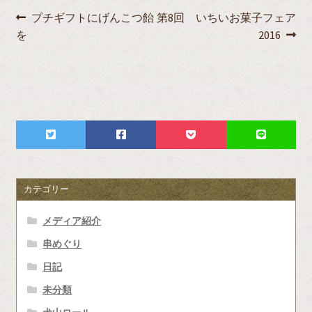
投
前
次
プチギフトにげんこつ飴
第8回 いちいお菓子フェア
の
の
を
2016
稿
投
投
ナ
稿:
稿:
ビ
ゲ
ー
シ
カテゴリー
ョ
メディア紹介
ン
串めぐり
日記
未分類