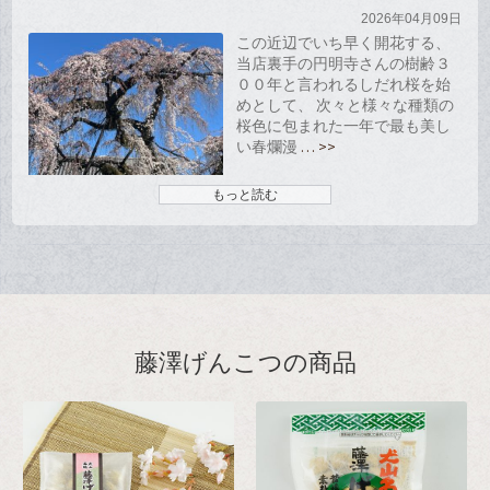
2026年04月09日
この近辺でいち早く開花する、
当店裏手の円明寺さんの樹齢３
００年と言われるしだれ桜を始
めとして、 次々と様々な種類の
桜色に包まれた一年で最も美し
い春爛漫
… >>
もっと読む
藤澤げんこつの商品