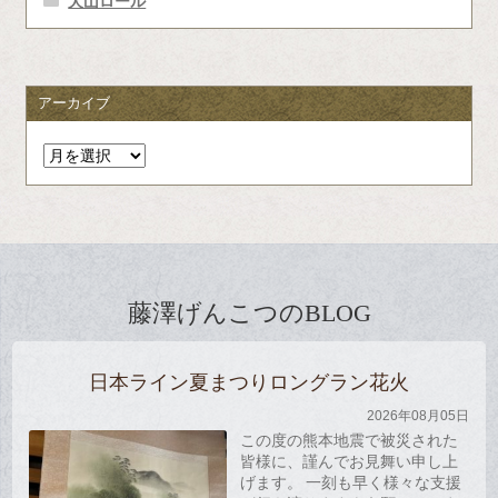
犬山ロール
アーカイブ
ア
ー
カ
イ
ブ
藤澤げんこつのBLOG
日本ライン夏まつりロングラン花火
2026年08月05日
この度の熊本地震で被災された
皆様に、謹んでお見舞い申し上
げます。 一刻も早く様々な支援